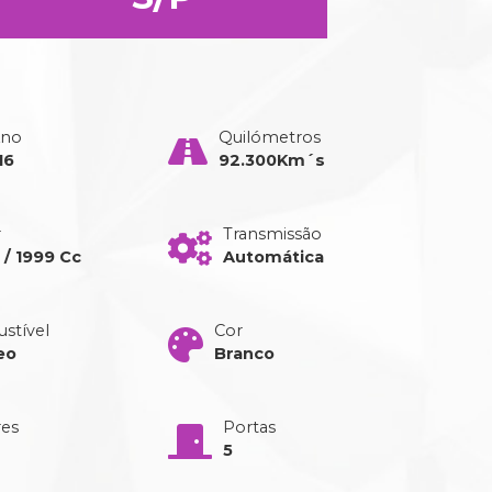
Ano
Quilómetros
16
92.300Km´s
r
Transmissão
 / 1999 Cc
Automática
stível
Cor
eo
Branco
res
Portas
5