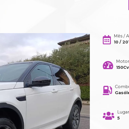
Mês / 
10 / 20
Moto
150Cv
Combu
Gasól
Luga
5