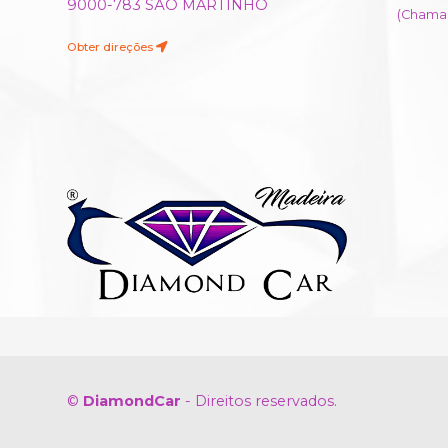
9000-783 SÃO MARTINHO
(Chamad
Obter direções
©
DiamondCar
- Direitos reservados.