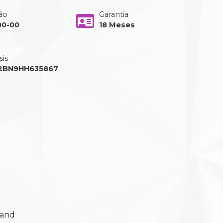
ão
Garantia
00-00
18 Meses
sis
2BN9HH635867
tand