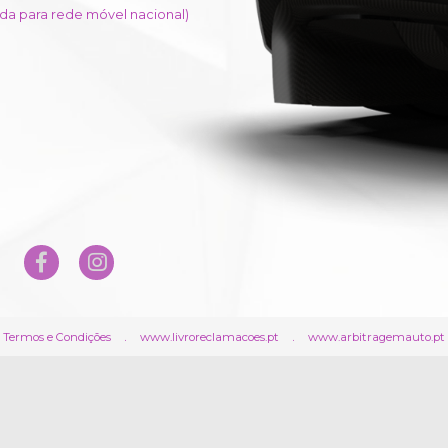
a para rede móvel nacional)
.
.
Termos e Condições
www.livroreclamacoes.pt
www.arbitragemauto.pt