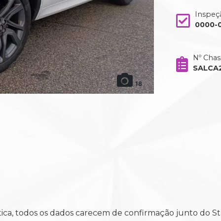
Inspeç
0000-
Nº Chas
SALCA
18
ática, todos os dados carecem de confirmação junto do S