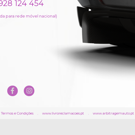
928 124 454
a para rede móvel nacional)
.
.
Termos e Condições
www.livroreclamacoes.pt
www.arbitragemauto.pt