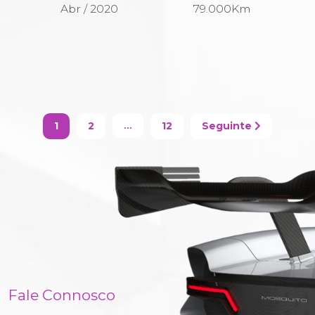
Abr / 2020
79.000Km
1
2
12
Seguinte
...
Fale Connosco