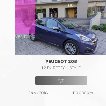
VENDIDO
PEUGEOT 208
1.2 PURETECH STYLE
S/P
Jan / 2018
110.000Km